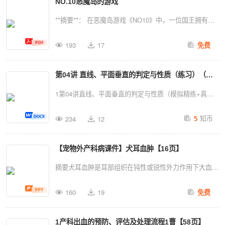
NO.10恶魔岛的游戏
“centsentn”“centsentn”“adventuredventrn”等单词。这些
找新的突破口。 在商业活动中，由于频繁的贸易活动，
单词在各个主题下都有不同的含义，如“goldengldnadj”代
**摘要**： 在恶魔岛游戏《NO10》中，一位国王拥有强
人们会更加关注物品的运输和交换，习语、惯用语也随之
表金色皇冠；“mealmiln”表示一顿饭；
大的统治力，但他并不真正统治，而是某庞大机构
传播，影响日常生活和社交方式。 此外，由于长期在野
“preferenceprefrnsn”表示偏爱；“adventuredventrn”表示
193
17
免费
（institution）的董事长。他以无形的王冠“crown”为我
外生活，人们的体力逐渐下降，长期重复的体力活动会逐
冒险经历；“giftgftn”代表礼物；“centsentn”表示分币；
戴，用讽刺语气建议我接受他为我挑选的食物（mutton羊
渐减弱，导致疲劳和身体不适。此外，海洋中的危险和海
“adventuredventrn”代表毕业典礼等。
第04讲 直线、平面垂直的判定与性质（练习）（学
肉），任何争端都会加剧他的恶性情绪。这里的一切规则
洋环境对人们的健康和生存也带来了一定的威胁。 政府
都是他个人的意志，他通过“sarcastic”和“subtle”的方式压
生版）
1第04讲直线、平面垂直的判定与性质（模拟精练+真题
和公众在面对这些挑战时，会采取各种措施，如制定旅游
迫我，用暴怒、拳头、猛击等手段掌控我。他玩心理游戏
演练）1．（2023·山东济宁·嘉祥县第一中学校考三模）
计划、进行旅行规划等，以应对各种不确定因素，保障人
知币
考验我的忠诚，提出“proposition”，如带我游泳、穿过海
234
12
5
已知不重合的平面、、和直线，则“”的充分不必要条件是
们的正常生活。
湾等，目的是锻炼我，却让我身心俱疲。他最终揭露了我
（ ）A．内有无数条直线与平行B．内的任何直线都与
的罪行，决定获得自由，并踏上离开这座岛屿的旅程，逃
【宠物外产科病课件】犬耳血肿【16页】
平行C．且D．且2．（2023·湖北武汉·华中师大一附中校
离地狱。整个故事充满了挑战、痛苦和自由，探讨了个人
考模拟预测）已知是三条不同的直线，是三个不重合的平
摘要犬耳血肿是耳部组织在钝性或锐性外力作用下大血管
意志、权力和自由的关系。
面，则下列说法错误的是（ ）A．若，则．B．若与异
破裂后形成的血肿多发于耳廓内侧及两侧耳廓外侧。其病
面，，则存在，使得．C．若，则．D．若，则．3．
160
19
免费
因包括机械性损伤、继发耳部疾病及动物剧烈摇头甩耳
（2023·海南省直辖县级单位·文昌中学校考模拟预测）已
等。发病后耳廓迅速肿胀肿胀物呈紫红色有波动感、坚实
知四棱柱的底面为正方形，侧棱与底面垂直，点是侧棱上
1产科出血的预防、评估及处理流程1曹【58页】
感及捻发音。感染后可形成脓肿。诊断主要依据临床症状