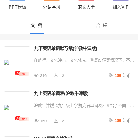
PPT模板
外语学习
范文大全
加入VIP
文 档
合 辑
九下英语单词默写纸(沪教牛津版)
在航行、文化冲击、文化休克、重复度假等情况下，不同
国家、地区的人们会面临诸多问题，其中航海和文化的变
知币
246
12
100
化对生活产生了深远影响。 在文化冲击方面，人们会感
到无所适从，像火鸡、烟火烟花等无生命的事物，引发了
九上英语单词表(沪教牛津版)
短暂的度假旅行，原本空余的空闲时间被赋予了新的意
义，人们开始适应并增添新的活动，不断探索新的旅行方
沪教牛津版《九年级上学期英语单词表》介绍了不同主题
式和体验。 国际旅行则让人们更加频繁地出入，这种不
的单词，包括“goldengldnadj”“mindmandn”“mealmiln”
知币
规律的行程可能会对原有的习惯形成挑战，甚至导致一些
160
12
100
“preferenceprefrnsn”“adventuredventrn”“giftgftn”“giftgftn”
人陷入无意识的困境。同时，由于各种因素，如天气、航
“adventuredventrn”“adventuredventrn”“giftgftn”
线等，旅行变得愈发困难，人们不得不重新规划行程，寻