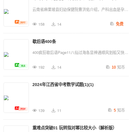
的点，且.若点在侧面（包括其边界）上运动，且总保
及穿刺结果。小血肿可用注射器抽出积血后包扎压迫止血
云南省麻栗坡县妇幼保健院曹洪佑介绍，产科出血是孕产
持，则动点的轨迹长...
大血肿需进行手术治疗一般应在肿胀形成56天后进行切开
妇死亡的首位原因，我国孕产妇死亡中产科出血占死亡数
排除积血和血凝块随后缝合。术前需对患病犬猫进行检查
158
14
免费
的一半以上。产后出血后果严重，严重者可能继发失血性
评估手术风险动物术前禁食、禁水耳廓内外侧剃毛。术中
休克、凝血功能障碍进一步加重病情，死亡率高。 产科
需在耳的凹面做切口清洁耳道、外耳道口塞脱脂棉、常规
歇后语400条
出血的危险因素包括胎盘因素、软产道损伤、凝血功能障
消毒处理创巾隔离暴露内耳廓切口定位为耳的凹面作直线
碍、前置胎盘、前置血管等。预防措施包括孕期预防、产
400疯狂歇后语Page11八仙过海各显神通顺风划船又快又
或S形切口。术后常规消炎35天动物戴伊丽莎白项圈保护
时预防和产后预防，孕产妇入院后再次进行高危评分、加
好2泥菩萨过江自身难保种地的不懂节气外行3蚕豆开花黑
耳朵或将患耳包扎2周后拆线。切口定位切口定位为耳的
知币
强高危因素孕妇监测和管理、关心体贴孕妇。 产后出血
192
14
10
心牵牛要牵牛鼻子抓主要矛盾4孔夫子搬家净是书大口啃
凹面作直线或S形切口目的是清晰暴露耳廓内部结构便于
的原因有4“T”，即宫缩乏力、胎盘因素、创伤、凝血功能
住包子馅抓重点5打破砂锅问到底铁杵磨成绣花针功到自
后续处理。
障碍。预防措施包括孕期预防、产时预防和产后预防，第
2024年江西省中考数学试题(1)(1)
然成6和尚打伞无法无天小猫吃小鱼儿有头有尾7虎落平阳
四产程异常处理，胎盘分离面胎盘残留的处理，产后预防
被犬欺百年松树，五月芭蕉粗枝大叶8画蛇添足多此一举
（第四产程）异常处理。 产科急救护理要点包括立即建
三天打鱼，两天晒网不务正业9箭在弦上不得不发和尚打
立静脉通道、迅速补充血容量、及时输血、止血、密切观
知币
梆子老一套10井底青蛙目光短浅马笼头给牛戴生搬硬套
139
11
5
察病情、及时处理休克指数等。转诊指征包括对有产后出
11大海捞针没处寻石匠打铁不会看火色12竹篮打水一场
血危险的孕妇应上转至有条件的医院分娩、产后出血产妇
空隔靴搔痒摸不到痛处13打开天窗说亮话雪人打伞多此一
重难点突破01 玩转指对幂比较大小（解析版）