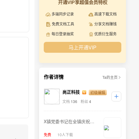
开通VIP享超值会员特权
多端同步记录
高速下载文档
免费文档工具
分享文档赚钱
每日登录抽奖
优质衍生服务
马上开通VIP
作者详情
Ta的主页
初级编辑
尚正科技
文档
136
粉丝
4
X镇党委书记在全镇庆祝建
党100周年暨“七一”表彰大会
免费
10人下载
上的讲话