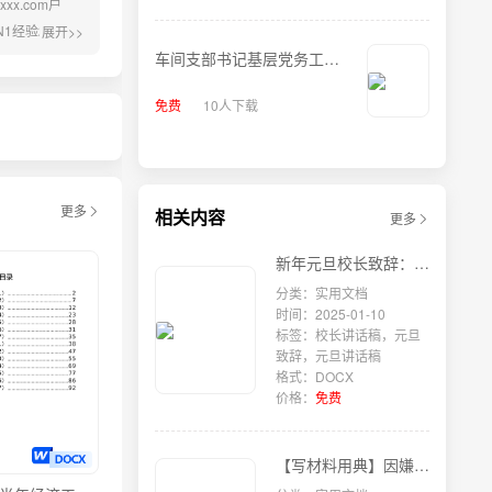
x.com户
验2012-
展开>>
统的设计及改
车间支部书记基层党务工作
者发言材料
免费
10人下载
更多
相关内容
更多
新年元旦校长致辞：冒着冬寒渐行渐远，满载机遇和希望的曙光即将照亮校园
分类：实用文档
时间：2025-01-10
标签：校长讲话稿，元旦
致辞，元旦讲话稿
格式：DOCX
价格：
免费
【写材料用典】因嫌纱帽小，致使锁枷扛