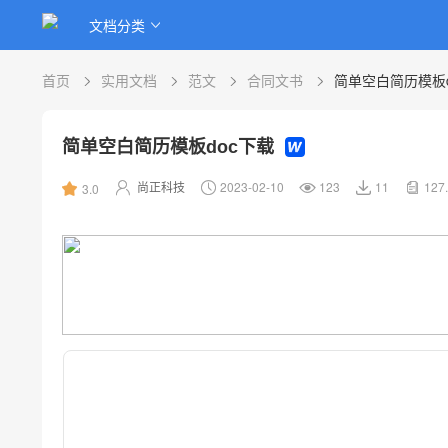
文档分类
首页
实用文档
范文
合同文书
简单空白简历模板d
简单空白简历模板doc下载
尚正科技
2023-02-10
123
11
127
3.0
个人简历档案
求职意向：中英翻译
资料
QQ
姓名：个人简
历
出
手机：
婚姻状况：未婚
邮箱：
户籍：上海市
求职意向：中英翻译
民族：汉族
学校：个人简历科技大学（英语硕士）
能力
托业
剑桥商务英
英
日
经验
2012-04
2010-
中国个人简历简历教育服务中
心
翻译、文案
上海个人简历信息科技有限公
司
软件工程师
负责对美国、澳大利亚等英语国家
负责公司业务系统的设计及改进，参与
公司网上商城产品功能设计及实施工作；
负责客户调研、分析、方案写作等工作，
学校信息的采集、翻译及汇总
对欲赴美留学的学
自我评价
本人性格开朗，责任心强，具有很强的学习能力、语言表达能力与快速适应不同环境的能力
擅长逻辑思维，具有解决复杂问题的能力。心理素质较好，具备较强的抗压能力
本科与研究
Th
语
本语能力
：
9
专业八
123456789
年月：
135XXXXXXXX
123456@ixxx.com
3
5
至今
分
语（
级
测试
Th
2016
至今
BEC
N1
期间担任学
Th
年
）高级
进行面签指导
7
月
Th
7
日
干部，业绩突出，具有较强的人际沟通能力与团队合作精神