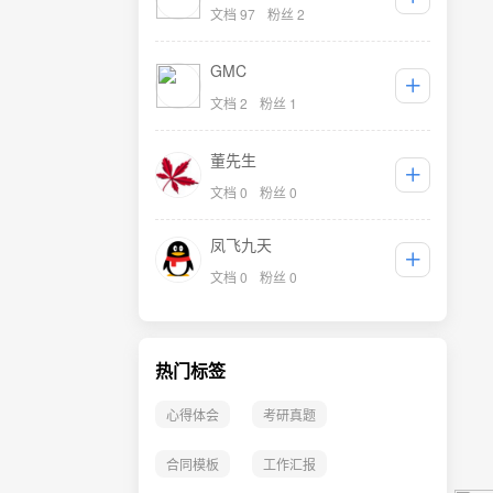
文档 97
粉丝 2
GMC
文档 2
粉丝 1
董先生
文档 0
粉丝 0
凤飞九天
文档 0
粉丝 0
热门标签
心得体会
考研真题
合同模板
工作汇报