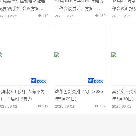
36篇疫情防控和经济社会
21篇10.8万字2020年经济
14篇4.6
发展“两手抓”会议方案、
工作会议讲话、方案、主
作会议汇报
主持词、讲话提纲、权威
116
持词、表态发言等全套资
139
022-12-29
2022-12-29
2022-12-29
媒体评论等全套资
料
【写材料用典】人有不为
改革创新类排比句（2025
真抓实干类排
也，而后可以有为
年5月29日）
年5月30日
119
139
025-06-02
2025-06-02
2025-06-02