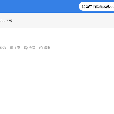
oc下载
.5KB
1 页
免费
海报