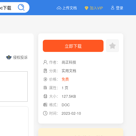
上传文档
加入VIP
登录
立即下载
侵权投诉
作者：
尚正科技
分类：
实用文档
价格：
免费
属性：
1 页
大小：
127.5KB
格式：
DOC
时间：
2023-02-10