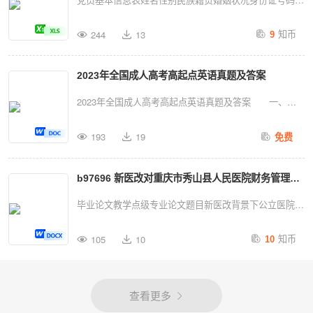
3/9/20112014/9/8XXX3230301199108241851男汉硕士
庭住址手机号码出生年月（岁）正面免冠照片（2寸）入
知币
331234567890副科长正式党员
244
13
9
党时间转正日期参加工作时间党籍信息入党时所在支部入
5/19/20142016/9/2XXX45678910111213141516171819202
党介绍人转入当前支部日期转出党支部名称现任党内职务
所属党支部：XXX党支1部更新日...
2023年全国成人高考高起点英语真题及答案
学历信息学历学位毕业院校系及专业职业信息□在岗职工
□农牧渔民□军人、武警□学生□离退休人员□个体工商户从
2023年全国成人高考高起点英语真题及答案 一、语
业人员□其他（请注明）：现工作单位及职务联系方式户
音知识，下列每组单词中。有一个单词划线部分与其他其
籍所在地QQ号或微信号流出日期外出流向外出原因流入
193
19
免费
他单词的划线部分的读音不同。找出这个词。(1.5分一
单位出国日期出国原因回国日期称谓姓名年龄工作单位及
题) 1.A.roomB.bloodC.zooD.food
职务保管单位党员流动信息流动党员活动证编号流入单位
b97696 新医改对重庆市秀山县人民医院财务管理的
2.A.niceB.pityC.sitD.fish
党组织联系人及联系方式出国（境）情况出国后与组织联
3.A.PartyB.starC.warD.farm
影响和策略(1)
毕业论文教学点级专业论文题目新医改背景下公立医院财
系情况党籍处理方式恢复组织生活情况家庭主要成员...
4.A.laughB.caughC.enoughD.though
务管理制度探究——以重庆市秀山县人民医院为例类别层
知币
5.A.auntB.autumaC.daugherD.cause 二、词汇与语
105
10
10
次学生姓名指导教师职称年月日目录摘
法知识
要.........................................................................1关
6.wouldyouliketovisitpeterwiththisweekend?
键词.......................................................................1
查看更多
A.weB.usC.our...
一、新医改的内涵特