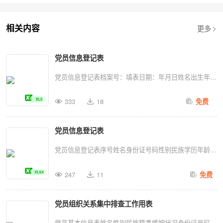
更多
相关内容
党员信息登记表
党员信息登记表档案号：填表日期：年月日姓名出生年月
文化程度身份证号码手机号码入党时间转正时间转入时间
333
18
免费
何处转入工作单位单位性质单位电话单位地址职务现家庭
住址固定电话临时地址电子邮箱时间单位职务证明人
党员信息登记表
QQ：性别籍贯民族照片专业参加工作时间邮编邮编紧急
联系人电话特长支部变动情况学历、经历︵从大学至现工
党员信息登记表序号姓名身份证号码性别民族学历年龄联
作单位︶（转第2页）党员信息登记表关系姓名性别年龄
系方式工作单位单位职务人员类别加入党组织时间转为正
职务工作单位联系地址电话父母配偶子女保留党籍期限备
247
11
免费
式党员时间党内职务备注1120104199208204958男汉本科
注转出时间转往何处经办人（接第1页）奖惩情况家庭主
321234567890科长正式党员
要成员保留党籍日期保留党籍原因国外居住地址延续保留
党员组织关系集中排查工作用表
9/8/20102017/9/18XXX2220201199309187098男汉本科
党籍期限组织关系转出纪录
311234567890主任科员正式党员
党员基本信息表姓名性别民族籍贯婚姻状况身份证号码家