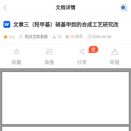
文档详情
文章三（羟甲基）硝基甲烷的合成工艺研究改
知沃文库系统
13
10
知币
2024-04-29
3.0
赏
收藏
海报
分享
举报
毕业设计（论文）
题
合成工艺研究
目：
三（羟甲基）硝基甲烷的
摘
截至目前，国内外现有的三
杂质多、
剂，将甲醛溶液加入硝基甲烷来对三
通过分析亲核加成反应的反应时间、
率的影响确定最新的工艺条件。步骤如下：以水为溶剂，氢氧化钙为催化剂，在
40
离子、产率高达 
关键词：
要
℃的条件下，将 
生产时间长、
三
羟甲基
89.1 %
硝基甲烷，合成，工艺条件，亲核加成
3.2 
产量低、
份甲醛滴入 
。
羟甲基
副反应、
硝基甲烷
羟甲基
物料比、
1
份硝基甲烷中，反应进行 
质量不稳定等问题。
(TN)
硝基甲烷
反应温度、
的工艺条件还不够成熟，具有
(TN)
的生产工艺条件进行优化
催化剂、
本文以氢氧化钙作为催化
5
pH 
小时。用硫酸除去钙
值等五个因素对产
。