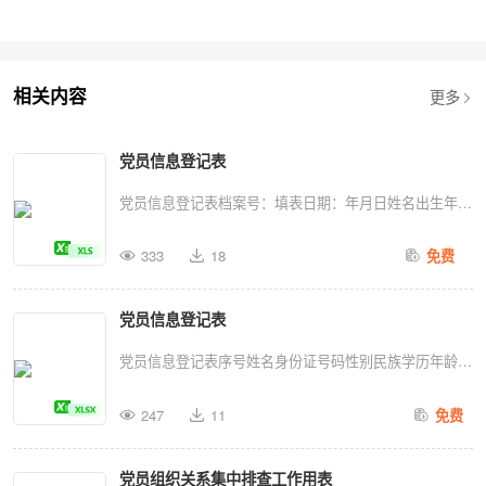
更多
相关内容
党员信息登记表
党员信息登记表档案号：填表日期：年月日姓名出生年月
文化程度身份证号码手机号码入党时间转正时间转入时间
333
18
免费
何处转入工作单位单位性质单位电话单位地址职务现家庭
住址固定电话临时地址电子邮箱时间单位职务证明人
党员信息登记表
QQ：性别籍贯民族照片专业参加工作时间邮编邮编紧急
联系人电话特长支部变动情况学历、经历︵从大学至现工
党员信息登记表序号姓名身份证号码性别民族学历年龄联
作单位︶（转第2页）党员信息登记表关系姓名性别年龄
系方式工作单位单位职务人员类别加入党组织时间转为正
职务工作单位联系地址电话父母配偶子女保留党籍期限备
247
11
免费
式党员时间党内职务备注1120104199208204958男汉本科
注转出时间转往何处经办人（接第1页）奖惩情况家庭主
321234567890科长正式党员
要成员保留党籍日期保留党籍原因国外居住地址延续保留
党员组织关系集中排查工作用表
9/8/20102017/9/18XXX2220201199309187098男汉本科