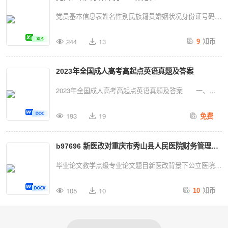
党籍期限组织关系转出纪录
311234567890主任科员正式党员
党员基本信息表姓名性别民族籍贯婚姻状况身份证号码家
3/9/20112014/9/8XXX3230301199108241851男汉硕士
庭住址手机号码出生年月（岁）正面免冠照片（2寸）入
知币
331234567890副科长正式党员
244
13
9
党时间转正日期参加工作时间党籍信息入党时所在支部入
5/19/20142016/9/2XXX45678910111213141516171819202
党介绍人转入当前支部日期转出党支部名称现任党内职务
所属党支部：XXX党支1部更新日...
2023年全国成人高考高起点英语真题及答案
学历信息学历学位毕业院校系及专业职业信息□在岗职工
□农牧渔民□军人、武警□学生□离退休人员□个体工商户从
2023年全国成人高考高起点英语真题及答案 一、语
业人员□其他（请注明）：现工作单位及职务联系方式户
音知识，下列每组单词中。有一个单词划线部分与其他其
籍所在地QQ号或微信号流出日期外出流向外出原因流入
193
19
免费
他单词的划线部分的读音不同。找出这个词。(1.5分一
单位出国日期出国原因回国日期称谓姓名年龄工作单位及
题) 1.A.roomB.bloodC.zooD.food
职务保管单位党员流动信息流动党员活动证编号流入单位
b97696 新医改对重庆市秀山县人民医院财务管理的
2.A.niceB.pityC.sitD.fish
党组织联系人及联系方式出国（境）情况出国后与组织联
3.A.PartyB.starC.warD.farm
影响和策略(1)
毕业论文教学点级专业论文题目新医改背景下公立医院财
系情况党籍处理方式恢复组织生活情况家庭主要成员...
4.A.laughB.caughC.enoughD.though
务管理制度探究——以重庆市秀山县人民医院为例类别层
知币
5.A.auntB.autumaC.daugherD.cause 二、词汇与语
105
10
10
次学生姓名指导教师职称年月日目录摘
法知识
要.........................................................................1关
6.wouldyouliketovisitpeterwiththisweekend?
键词.......................................................................1