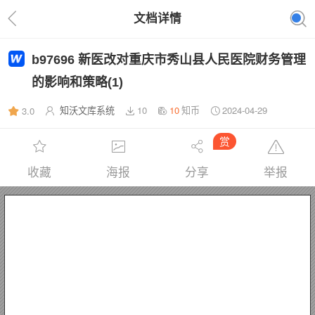
文档详情
b97696 新医改对重庆市秀山县人民医院财务管理
的影响和策略(1)
知沃文库系统
10
10
知币
2024-04-29
3.0
赏
收藏
海报
分享
举报
毕 业 论 文
教学点   
论文题目 
——
类别层次                        
学生姓名                        
指导教师                职称    
以重庆市秀山县人民医院为例
   级           专业
 新医改背景下公立医院财务管理制度探究